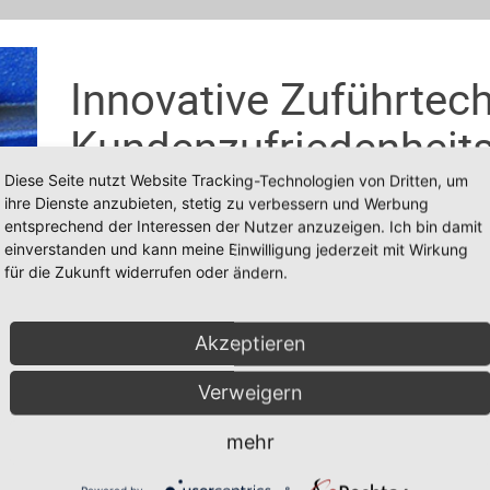
Innovative Zuführtech
Kundenzufriedenheit
Diese Seite nutzt Website Tracking-Technologien von Dritten, um
ihre Dienste anzubieten, stetig zu verbessern und Werbung
entsprechend der Interessen der Nutzer anzuzeigen. Ich bin damit
ZUFÜHREN - PUFFERN - BEREITSTELLE
einverstanden und kann meine Einwilligung jederzeit mit Wirkung
Zum richtigen Zeitpunkt, in der richtigen Position, am
für die Zukunft widerrufen oder ändern.
Hierfür entwickeln wir Lösungen im Sondermaschinenba
Zuführtechnik und lagerrichtigem Bereitstellen von We
Akzeptieren
Wir erweitern Ihre Produktionslinie mit maßgeschneid
effiziente Fertigung Ihrer Produkte.
Verweigern
mehr