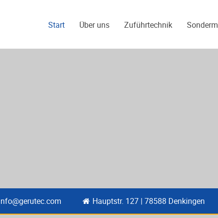
Start
Über uns
Zuführtechnik
Sonderm
info@gerutec.com
Hauptstr. 127 | 78588 Denkingen