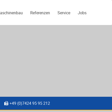
aschinenbau
Referenzen
Service
Jobs
+49 (0)7424 95 95 212