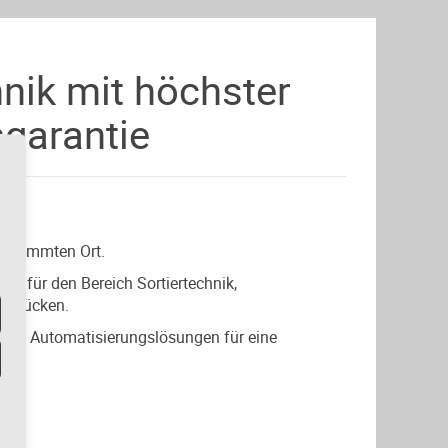
nik mit höchster
s
garantie
N
 bestimmten Ort.
u für den Bereich Sortiertechnik,
rkstücken.
erten Automatisierungslösungen für eine