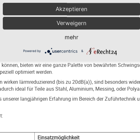
Akzeptieren
n einem entscheidenden Maß von der Qualifikation des Bedienper
Verweigern
enung und Wartung Ihrer Zuführtechnik. Gerne schulen wir das v
mehr
CHALEN
Powered by
&
chtiges Element zwischen dem Fördergut und dem Antrieb. Um d
u können, bieten wir eine ganze Palette von bewährten Schwing
eziell optimiert werden.
 wirken lärmreduzierend (bis zu 20dB(a)), sind besonders wide
urch ideal für Teile aus Stahl, Aluminium, Messing, oder Poly
 unserer langjährigen Erfahrung im Bereich der Zuführtechnik 
t:
Einsatzmöglichkeit