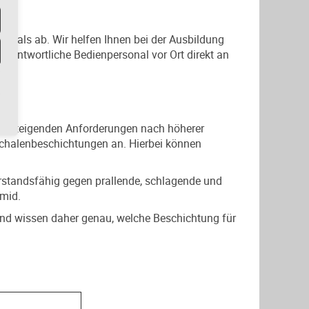
sonals ab. Wir helfen Ihnen bei der Ausbildung
erantwortliche Bedienpersonal vor Ort direkt an
en steigenden Anforderungen nach höherer
schalenbeschichtungen an. Hierbei können
rstandsfähig gegen prallende, schlagende und
amid.
und wissen daher genau, welche Beschichtung für