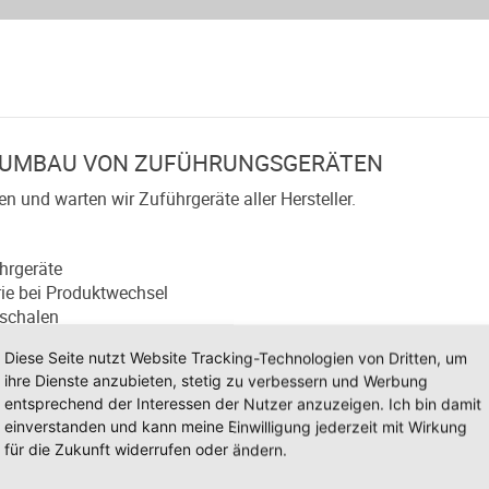
 UMBAU VON ZUFÜHRUNGSGERÄTEN
 und warten wir Zuführgeräte aller Hersteller.
ührgeräte
ie bei Produktwechsel
schalen
andene Schwingantriebe
Diese Seite nutzt Website Tracking-Technologien von Dritten, um
g
ihre Dienste anzubieten, stetig zu verbessern und Werbung
ts im Einsatz haben oder adaptieren diese auf andere Produkte. 
entsprechend der Interessen der Nutzer anzuzeigen. Ich bin damit
ntrieren.
einverstanden und kann meine Einwilligung jederzeit mit Wirkung
für die Zukunft widerrufen oder ändern.
tionswünsche. Unser kompetentes Team berät Sie hierzu gerne aus