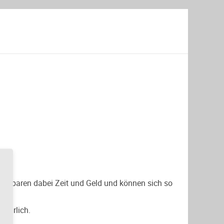
Sie sparen dabei Zeit und Geld und können sich so
führlich.